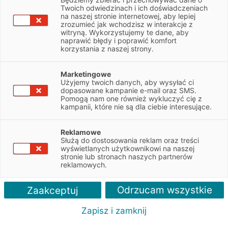
NIP
6793109159
Twoich odwiedzinach i ich doświadczeniach
na naszej stronie internetowej, aby lepiej
zrozumieć jak wchodzisz w interakcje z
witryną. Wykorzystujemy te dane, aby
Obsługiwane pojazdy:
naprawić błędy i poprawić komfort
Osobowe
korzystania z naszej strony.
Obsługiwane marki:
Marketingowe
Nissan, Infiniti, Mitsubishi, Isuzu
Użyjemy twoich danych, aby wysyłać ci
dopasowane kampanie e-mail oraz SMS.
Pomogą nam one również wykluczyć cię z
Autoryzacja serwisu:
kampanii, które nie są dla ciebie interesujące.
Nissan, Infiniti, Mitsubishi, Isuzu
Reklamowe
Służą do dostosowania reklam oraz treści
wyświetlanych użytkownikowi na naszej
stronie lub stronach naszych partnerów
reklamowych.
Odrzucam wszystkie
Zaakceptuj
Zapisz i zamknij