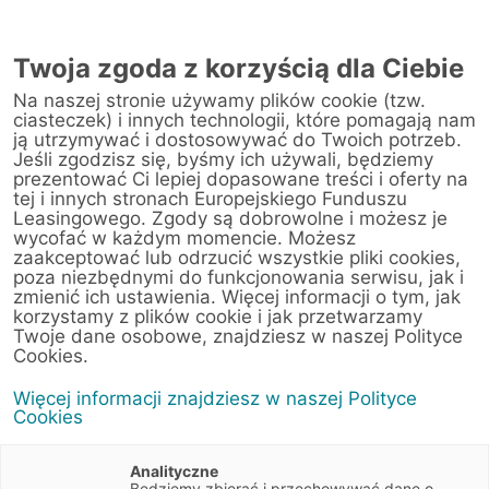
Twoja zgoda z korzyścią dla Ciebie
Na naszej stronie używamy plików cookie (tzw.
Warsztat
ciasteczek) i innych technologii, które pomagają nam
ją utrzymywać i dostosowywać do Twoich potrzeb.
Jeśli zgodzisz się, byśmy ich używali, będziemy
Strona główna
/
Obsługa klienta
/
Centrum Likwidacji Szkód
/
prezentować Ci lepiej dopasowane treści i oferty na
PGD JM MOTORS SP. Z O.O (Katowice)
tej i innych stronach Europejskiego Funduszu
Leasingowego. Zgody są dobrowolne i możesz je
wycofać w każdym momencie. Możesz
zaakceptować lub odrzucić wszystkie pliki cookies,
poza niezbędnymi do funkcjonowania serwisu, jak i
< Powrót do listy placówek
zmienić ich ustawienia. Więcej informacji o tym, jak
korzystamy z plików cookie i jak przetwarzamy
PGD JM MOTORS
Wyznacz trasę
Twoje dane osobowe, znajdziesz w naszej Polityce
SP. Z O.O (Katowice)
Cookies.
Więcej informacji znajdziesz w naszej Polityce
Siemianowicka 52C
Cookies
40-301 Katowice
Śląskie
Analityczne
Będziemy zbierać i przechowywać dane o