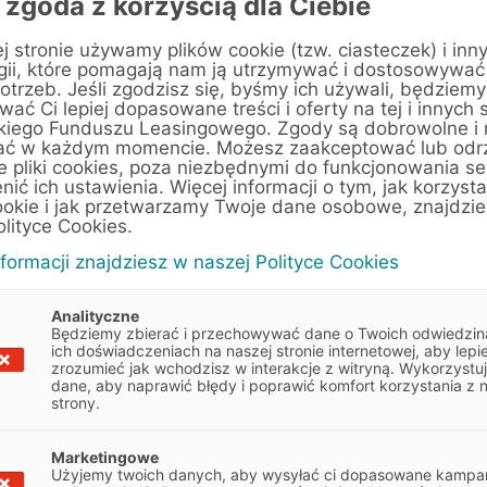
 zgoda z korzyścią dla Ciebie
j stronie używamy plików cookie (tzw. ciasteczek) i inn
gii, które pomagają nam ją utrzymywać i dostosowywać
otrzeb. Jeśli zgodzisz się, byśmy ich używali, będziemy
ać Ci lepiej dopasowane treści i oferty na tej i innych 
kiego Funduszu Leasingowego. Zgody są dobrowolne i
ecoo, BYD
ać w każdym momencie. Możesz zaakceptować lub odr
e pliki cookies, poza niezbędnymi do funkcjonowania se
enić ich ustawienia. Więcej informacji o tym, jak korzyst
ecoo, BYD
ookie i jak przetwarzamy Twoje dane osobowe, znajdzi
olityce Cookies.
nformacji znajdziesz w naszej Polityce Cookies
Analityczne
Będziemy zbierać i przechowywać dane o Twoich odwiedzin
ich doświadczeniach na naszej stronie internetowej, aby lepie
zrozumieć jak wchodzisz w interakcje z witryną. Wykorzystu
dane, aby naprawić błędy i poprawić komfort korzystania z 
strony.
 wskazówkami, które pomogą
Marketingowe
Obowiązek informacyjny
Użyjemy twoich danych, aby wysyłać ci dopasowane kampan