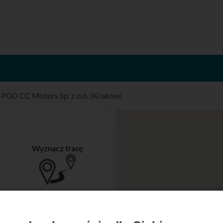
/
PGD CC Motors Sp. z o.o. (Kraków)
Wyznacz trasę