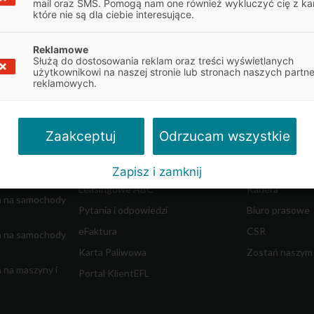
mail oraz SMS. Pomogą nam one również wykluczyć cię z ka
które nie są dla ciebie interesujące.
Reklamowe
Służą do dostosowania reklam oraz treści wyświetlanych
Obsługa klienta
O firmie
użytkownikowi na naszej stronie lub stronach naszych partn
reklamowych.
najem
Obsługa umowy
Informacje o E
Dokumenty do umowy
Władze spółki
w ciężkich
Reklamacje
Współpraca z 
Odrzucam wszystkie
Zaakceptuj
dostawczych
Centrum Likwidacji Szkód
Blog - Biznes i 
Leasing Swobodny
Aktualności
Zapisz i zamknij
m
Leasingowe ABC
Kariera
a na samochody
Pytania i odpowiedzi
Biuro prasowe
eFaktura
CSR
a na samochody
Karta Paliwowa
Zostań naszym
 na maszyny i
Portal KlientEFL