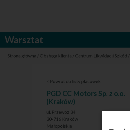
Warsztat
Strona główna
/
Obsługa klienta
/
Centrum Likwidacji Szkód
< Powrót do listy placówek
PGD CC Motors Sp. z o.o.
(Kraków)
ul. Przewóz 34
30-716 Kraków
Małopolskie