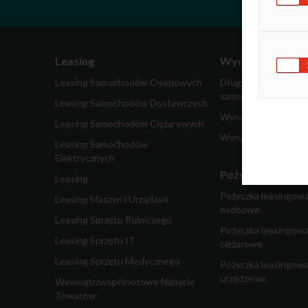
Leasing
Wynajem
Leasing Samochodów Osobowych
Długoterminowy wy
samochodów
Leasing Samochodów Dostawczych
Wynajem samochodó
Leasing Samochodów Ciężarowych
Wynajem pojazdów 
Leasing Samochodów
Elektrycznych
Pożyczka dla fir
Leasing
Pożyczka leasingow
Leasing Maszyn i Urządzeń
osobowe
Leasing Sprzętu Rolniczego
Pożyczka leasingow
Leasing Sprzętu IT
ciężarowe
Leasing Sprzętu Medycznego
Pożyczka leasingowa
urządzenia
Wewnątrzwspólnotowe Nabycie
Towarów