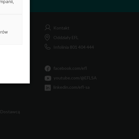
mpanii,
Kontakt
erów
FL
Oddziały EFL
Infolinia 801 404 444
MiF
Ty
facebook.com/efl
youtube.com/@EFLSA
linkedin.com/efl-sa
 Dostawcą