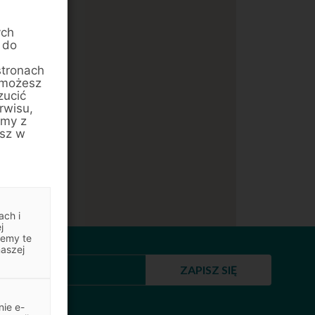
ych
 do
stronach
 możesz
zucić
rwisu,
amy z
esz w
ach i
j
jemy te
naszej
ZAPISZ SIĘ
ie e-