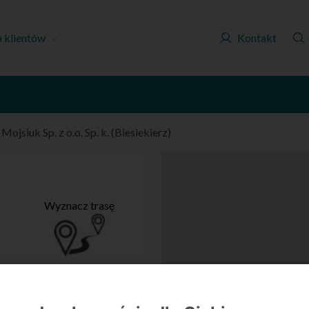
a klientów
Kontakt
/
Mojsiuk Sp. z o.o. Sp. k. (Biesiekierz)
Wyznacz trasę