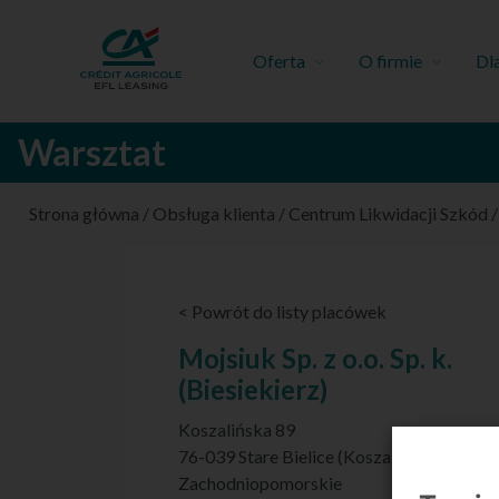
Oferta
O firmie
Dl
Warsztat
Strona główna
/
Obsługa klienta
/
Centrum Likwidacji Szkód
< Powrót do listy placówek
Mojsiuk Sp. z o.o. Sp. k.
(Biesiekierz)
Koszalińska 89
76-039 Stare Bielice (Koszalin)
Zachodniopomorskie