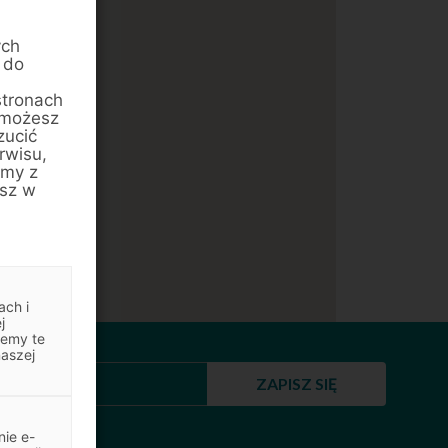
ych
 do
stronach
 możesz
zucić
rwisu,
amy z
esz w
ach i
j
jemy te
naszej
ZAPISZ SIĘ
ie e-