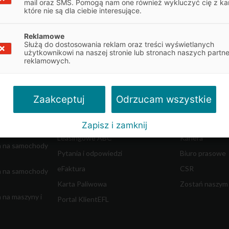
mail oraz SMS. Pomogą nam one również wykluczyć cię z ka
które nie są dla ciebie interesujące.
Reklamowe
Służą do dostosowania reklam oraz treści wyświetlanych
Obsługa klienta
O firmie
użytkownikowi na naszej stronie lub stronach naszych partn
reklamowych.
najem
Obsługa umowy
Informacje o E
Dokumenty do umowy
Władze spółki
w ciężkich
Reklamacje
Współpraca z 
Odrzucam wszystkie
Zaakceptuj
dostawczych
Centrum Likwidacji Szkód
Blog - Biznes i 
Leasing Swobodny
Aktualności
Zapisz i zamknij
m
Leasingowe ABC
Kariera
a na samochody
Pytania i odpowiedzi
Biuro prasowe
eFaktura
CSR
a na samochody
Karta Paliwowa
Zostań naszym
 na maszyny i
Portal KlientEFL