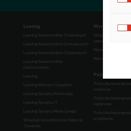
Leasing
Wynajem
Leasing Samochodów Osobowych
Długoterminowy wy
samochodów
Leasing Samochodów Dostawczych
Wynajem samochodó
Leasing Samochodów Ciężarowych
Wynajem pojazdów 
Leasing Samochodów
Elektrycznych
Pożyczka dla fir
Leasing
Pożyczka leasingow
Leasing Maszyn i Urządzeń
osobowe
Leasing Sprzętu Rolniczego
Pożyczka leasingow
Leasing Sprzętu IT
ciężarowe
Leasing Sprzętu Medycznego
Pożyczka leasingowa
urządzenia
Wewnątrzwspólnotowe Nabycie
Towarów