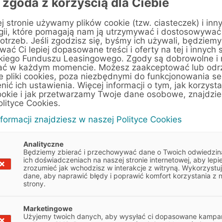
 zgoda z korzyścią dla Ciebie
j stronie używamy plików cookie (tzw. ciasteczek) i inn
gii, które pomagają nam ją utrzymywać i dostosowywać
otrzeb. Jeśli zgodzisz się, byśmy ich używali, będziemy
ać Ci lepiej dopasowane treści i oferty na tej i innych 
kiego Funduszu Leasingowego. Zgody są dobrowolne i
 Peugeot
ać w każdym momencie. Możesz zaakceptować lub odr
e pliki cookies, poza niezbędnymi do funkcjonowania se
enić ich ustawienia. Więcej informacji o tym, jak korzyst
 Peugeot
ookie i jak przetwarzamy Twoje dane osobowe, znajdzi
olityce Cookies.
nformacji znajdziesz w naszej Polityce Cookies
Analityczne
Będziemy zbierać i przechowywać dane o Twoich odwiedzin
ich doświadczeniach na naszej stronie internetowej, aby lepie
zrozumieć jak wchodzisz w interakcje z witryną. Wykorzystu
dane, aby naprawić błędy i poprawić komfort korzystania z 
strony.
 wskazówkami, które pomogą
Marketingowe
Obowiązek informacyjny
Użyjemy twoich danych, aby wysyłać ci dopasowane kampan