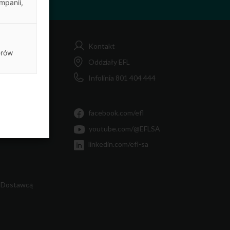
mpanii,
Kontakt
erów
FL
Oddziały EFL
Infolinia 801 404 444
MiF
Ty
facebook.com/efl
youtube.com/@EFLSA
linkedin.com/efl-sa
 Dostawcą