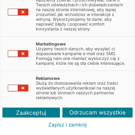
NIP
8942648923
Twoich odwiedzinach i ich doświadczeniach
na naszej stronie internetowej, aby lepiej
zrozumieć jak wchodzisz w interakcje z
witryną. Wykorzystujemy te dane, aby
Obsługiwane pojazdy:
naprawić błędy i poprawić komfort
Osobowe, Dostawcze, Ciężarowe
korzystania z naszej strony.
Obsługiwane marki:
Marketingowe
Wszystkie
Użyjemy twoich danych, aby wysyłać ci
dopasowane kampanie e-mail oraz SMS.
Pomogą nam one również wykluczyć cię z
Autoryzacja serwisu:
kampanii, które nie są dla ciebie interesujące.
Mercedes
Reklamowe
Służą do dostosowania reklam oraz treści
wyświetlanych użytkownikowi na naszej
stronie lub stronach naszych partnerów
reklamowych.
Odrzucam wszystkie
Zaakceptuj
Zapisz i zamknij