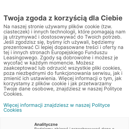
Twoja zgoda z korzyścią dla Ciebie
Na naszej stronie używamy plików cookie (tzw.
Warsztat
ciasteczek) i innych technologii, które pomagają nam
ją utrzymywać i dostosowywać do Twoich potrzeb.
Jeśli zgodzisz się, byśmy ich używali, będziemy
Strona główna
/
Obsługa klienta
/
Centrum Likwidacji Szkód
/
prezentować Ci lepiej dopasowane treści i oferty na
Mirosław Wróbel Sp. z o.o.
tej i innych stronach Europejskiego Funduszu
Leasingowego. Zgody są dobrowolne i możesz je
wycofać w każdym momencie. Możesz
zaakceptować lub odrzucić wszystkie pliki cookies,
poza niezbędnymi do funkcjonowania serwisu, jak i
< Powrót do listy placówek
zmienić ich ustawienia. Więcej informacji o tym, jak
korzystamy z plików cookie i jak przetwarzamy
Mirosław Wróbel Sp.
Wyznacz trasę
Twoje dane osobowe, znajdziesz w naszej Polityce
z o.o.
Cookies.
Więcej informacji znajdziesz w naszej Polityce
Fabryczna 34
Cookies
55-080 Pietrzykowice (Wrocław)
Dolnośląskie
Analityczne
Będziemy zbierać i przechowywać dane o