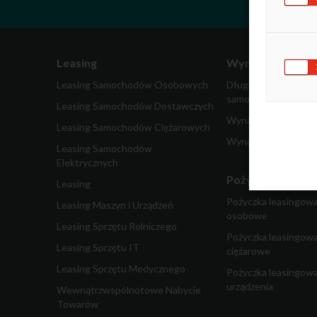
Leasing
Wynajem
Leasing Samochodów Osobowych
Długoterminowy wy
samochodów
Leasing Samochodów Dostawczych
Wynajem samochodó
Leasing Samochodów Ciężarowych
Wynajem pojazdów 
Leasing Samochodów
Elektrycznych
Pożyczka dla fir
Leasing
Pożyczka leasingow
Leasing Maszyn i Urządzeń
osobowe
Leasing Sprzętu Rolniczego
Pożyczka leasingow
Leasing Sprzętu IT
ciężarowe
Leasing Sprzętu Medycznego
Pożyczka leasingowa
urządzenia
Wewnątrzwspólnotowe Nabycie
Towarów