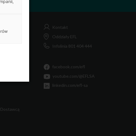
mpanii,
Kontakt
erów
FL
Oddziały EFL
Infolinia 801 404 444
MiF
Ty
facebook.com/efl
youtube.com/@EFLSA
linkedin.com/efl-sa
 Dostawcą