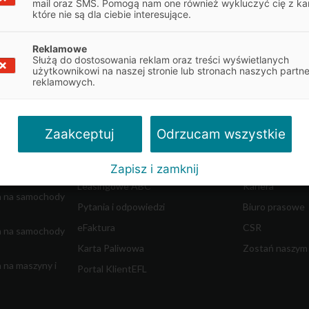
mail oraz SMS. Pomogą nam one również wykluczyć cię z ka
które nie są dla ciebie interesujące.
Reklamowe
Służą do dostosowania reklam oraz treści wyświetlanych
Obsługa klienta
O firmie
użytkownikowi na naszej stronie lub stronach naszych partn
reklamowych.
najem
Obsługa umowy
Informacje o E
Dokumenty do umowy
Władze spółki
w ciężkich
Reklamacje
Współpraca z 
Odrzucam wszystkie
Zaakceptuj
dostawczych
Centrum Likwidacji Szkód
Blog - Biznes i 
Leasing Swobodny
Aktualności
Zapisz i zamknij
m
Leasingowe ABC
Kariera
a na samochody
Pytania i odpowiedzi
Biuro prasowe
eFaktura
CSR
a na samochody
Karta Paliwowa
Zostań naszym
 na maszyny i
Portal KlientEFL