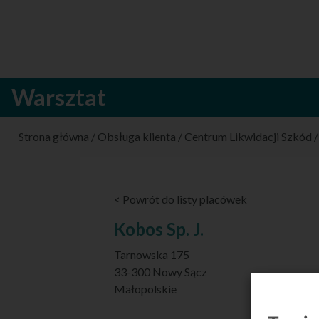
Warsztat
Strona główna
/
Obsługa klienta
/
Centrum Likwidacji Szkód
< Powrót do listy placówek
Kobos Sp. J.
Tarnowska 175
33-300 Nowy Sącz
Małopolskie