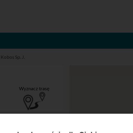
/
Kobos Sp. J.
Wyznacz trasę