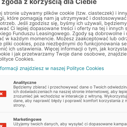
 zgoda z korzyścią dla Ciebie
j stronie używamy plików cookie (tzw. ciasteczek) i inn
gii, które pomagają nam ją utrzymywać i dostosowywać
otrzeb. Jeśli zgodzisz się, byśmy ich używali, będziemy
ać Ci lepiej dopasowane treści i oferty na tej i innych 
kiego Funduszu Leasingowego. Zgody są dobrowolne i
ać w każdym momencie. Możesz zaakceptować lub odr
e pliki cookies, poza niezbędnymi do funkcjonowania se
enić ich ustawienia. Więcej informacji o tym, jak korzyst
ookie i jak przetwarzamy Twoje dane osobowe, znajdzi
olityce Cookies.
nformacji znajdziesz w naszej Polityce Cookies
Analityczne
Będziemy zbierać i przechowywać dane o Twoich odwiedzin
ich doświadczeniach na naszej stronie internetowej, aby lepie
zrozumieć jak wchodzisz w interakcje z witryną. Wykorzystu
dane, aby naprawić błędy i poprawić komfort korzystania z 
strony.
 wskazówkami, które pomogą
Marketingowe
Obowiązek informacyjny
Użyjemy twoich danych, aby wysyłać ci dopasowane kampan