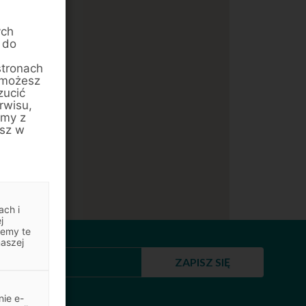
ych
 do
stronach
 możesz
zucić
rwisu,
amy z
esz w
ach i
j
jemy te
naszej
ZAPISZ SIĘ
ie e-