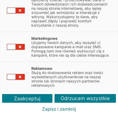
Twoich odwiedzinach i ich doświadczeniach
Zachodniopomorskie
na naszej stronie internetowej, aby lepiej
zrozumieć jak wchodzisz w interakcje z
witryną. Wykorzystujemy te dane, aby
NIP
7812010274
naprawić błędy i poprawić komfort
korzystania z naszej strony.
Obsługiwane pojazdy:
Marketingowe
Osobowe, Dostawcze
Użyjemy twoich danych, aby wysyłać ci
dopasowane kampanie e-mail oraz SMS.
Obsługiwane marki:
Pomogą nam one również wykluczyć cię z
kampanii, które nie są dla ciebie interesujące.
Audi, Seat, Cupra, Porsche, Volkswagen, BYD
Autoryzacja serwisu:
Reklamowe
Służą do dostosowania reklam oraz treści
Audi, Seat, Cupra, Porsche, Volkswagen, BYD
wyświetlanych użytkownikowi na naszej
stronie lub stronach naszych partnerów
reklamowych.
Odrzucam wszystkie
Zaakceptuj
Zapisz i zamknij