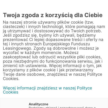
Twoja zgoda z korzyścią dla Ciebie
Na naszej stronie używamy plików cookie (tzw.
Warsztat
ciasteczek) i innych technologii, które pomagają nam
ją utrzymywać i dostosowywać do Twoich potrzeb.
Jeśli zgodzisz się, byśmy ich używali, będziemy
Strona główna
/
Obsługa klienta
/
Centrum Likwidacji Szkód
/
prezentować Ci lepiej dopasowane treści i oferty na
GRUPA CICHY-ZASADA Sp. z o.o. Sp.j. (ul. Południowa 6)
tej i innych stronach Europejskiego Funduszu
Leasingowego. Zgody są dobrowolne i możesz je
wycofać w każdym momencie. Możesz
zaakceptować lub odrzucić wszystkie pliki cookies,
poza niezbędnymi do funkcjonowania serwisu, jak i
< Powrót do listy placówek
zmienić ich ustawienia. Więcej informacji o tym, jak
korzystamy z plików cookie i jak przetwarzamy
GRUPA CICHY-
Wyznacz trasę
Twoje dane osobowe, znajdziesz w naszej Polityce
ZASADA Sp. z o.o.
Cookies.
Sp.j. (ul. Południowa
Więcej informacji znajdziesz w naszej Polityce
6)
Cookies
Południowa 6
Analityczne
71-001 Szczecin
Będziemy zbierać i przechowywać dane o