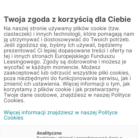
Twoja zgoda z korzyścią dla Ciebie
Na naszej stronie używamy plików cookie (tzw.
Warsztat
ciasteczek) i innych technologii, które pomagają nam
ją utrzymywać i dostosowywać do Twoich potrzeb.
Jeśli zgodzisz się, byśmy ich używali, będziemy
Strona główna
/
Obsługa klienta
/
Centrum Likwidacji Szkód
/
prezentować Ci lepiej dopasowane treści i oferty na
GRUPA CICHY-ZASADA Sp. z o.o. Sp.j. (Gołężycka 132)
tej i innych stronach Europejskiego Funduszu
Leasingowego. Zgody są dobrowolne i możesz je
wycofać w każdym momencie. Możesz
zaakceptować lub odrzucić wszystkie pliki cookies,
poza niezbędnymi do funkcjonowania serwisu, jak i
< Powrót do listy placówek
zmienić ich ustawienia. Więcej informacji o tym, jak
korzystamy z plików cookie i jak przetwarzamy
GRUPA CICHY-
Wyznacz trasę
Twoje dane osobowe, znajdziesz w naszej Polityce
ZASADA Sp. z o.o.
Cookies.
Sp.j. (Gołężycka 132)
Więcej informacji znajdziesz w naszej Polityce
Cookies
Gołężycka 132
61-357 Poznań
Analityczne
Wielkopolskie
Będziemy zbierać i przechowywać dane o