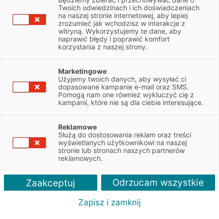
Twoich odwiedzinach i ich doświadczeniach
na naszej stronie internetowej, aby lepiej
NIP
7812010274
zrozumieć jak wchodzisz w interakcje z
witryną. Wykorzystujemy te dane, aby
naprawić błędy i poprawić komfort
Obsługiwane pojazdy:
korzystania z naszej strony.
Osobowe
Marketingowe
Użyjemy twoich danych, aby wysyłać ci
Obsługiwane marki:
dopasowane kampanie e-mail oraz SMS.
Wszystkie
Pomogą nam one również wykluczyć cię z
kampanii, które nie są dla ciebie interesujące.
Autoryzacja serwisu:
Volkswagen, Skoda, Seat, Audi
Reklamowe
Służą do dostosowania reklam oraz treści
wyświetlanych użytkownikowi na naszej
stronie lub stronach naszych partnerów
reklamowych.
Odrzucam wszystkie
Zaakceptuj
Zapisz i zamknij