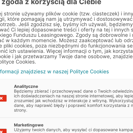
 zgoda z korzyścią dla Ciebie
j stronie używamy plików cookie (tzw. ciasteczek) i inn
gii, które pomagają nam ją utrzymywać i dostosowywać
otrzeb. Jeśli zgodzisz się, byśmy ich używali, będziemy
ać Ci lepiej dopasowane treści i oferty na tej i innych 
kiego Funduszu Leasingowego. Zgody są dobrowolne i
ać w każdym momencie. Możesz zaakceptować lub odr
e pliki cookies, poza niezbędnymi do funkcjonowania se
enić ich ustawienia. Więcej informacji o tym, jak korzyst
ookie i jak przetwarzamy Twoje dane osobowe, znajdzi
olityce Cookies.
nformacji znajdziesz w naszej Polityce Cookies
Analityczne
Będziemy zbierać i przechowywać dane o Twoich odwiedzin
ich doświadczeniach na naszej stronie internetowej, aby lepie
zrozumieć jak wchodzisz w interakcje z witryną. Wykorzystu
dane, aby naprawić błędy i poprawić komfort korzystania z 
strony.
 wskazówkami, które pomogą
Marketingowe
Obowiązek informacyjny
Użyjemy twoich danych, aby wysyłać ci dopasowane kampan