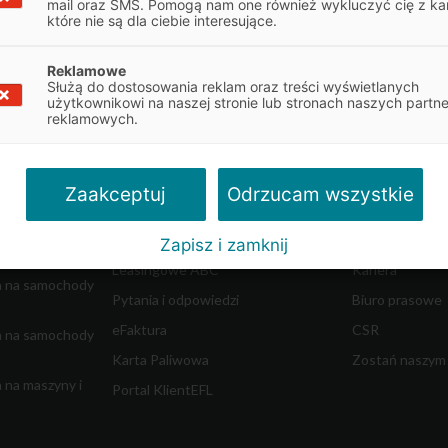
mail oraz SMS. Pomogą nam one również wykluczyć cię z ka
które nie są dla ciebie interesujące.
Reklamowe
Służą do dostosowania reklam oraz treści wyświetlanych
Obsługa klienta
O firmie
użytkownikowi na naszej stronie lub stronach naszych partn
reklamowych.
najem
Obsługa umowy
Informacje o E
Dokumenty do umowy
Władze spółki
w ciężkich
Reklamacje
Współpraca z 
Odrzucam wszystkie
Zaakceptuj
dostawczych
Centrum Likwidacji Szkód
Blog - Biznes i 
Leasing Swobodny
Aktualności
Zapisz i zamknij
m
Leasingowe ABC
Kariera
a na samochody
Pytania i odpowiedzi
Biuro prasowe
eFaktura
CSR
a na samochody
Karta Paliwowa
Zostań naszym
 na maszyny i
Portal KlientEFL