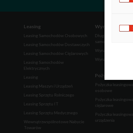
Leasing
Wynajem
Leasing Samochodów Osobowych
Długoterminowy wy
samochodów
Leasing Samochodów Dostawczych
Wynajem samochodó
Leasing Samochodów Ciężarowych
Wynajem pojazdów 
Leasing Samochodów
Elektrycznych
Pożyczka dla fir
Leasing
Pożyczka leasingow
Leasing Maszyn i Urządzeń
osobowe
Leasing Sprzętu Rolniczego
Pożyczka leasingow
Leasing Sprzętu IT
ciężarowe
Leasing Sprzętu Medycznego
Pożyczka leasingowa
urządzenia
Wewnątrzwspólnotowe Nabycie
Towarów