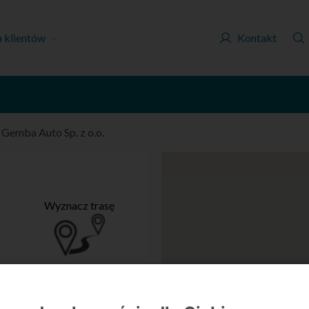
a klientów
Kontakt
/
Gemba Auto Sp. z o.o.
Wyznacz trasę