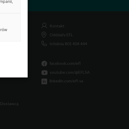
mpanii,
Kontakt
erów
FL
Oddziały EFL
Infolinia 801 404 444
MiF
Ty
facebook.com/efl
youtube.com/@EFLSA
linkedin.com/efl-sa
 Dostawcą