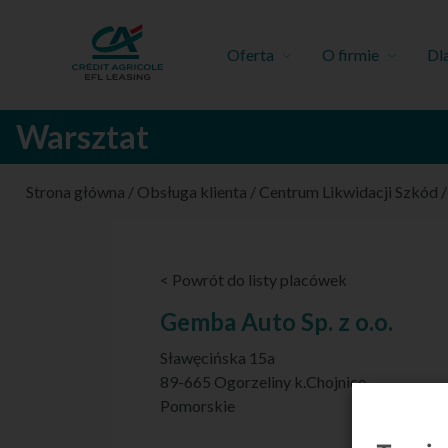
Oferta
O firmie
Dl
Warsztat
Strona główna
/
Obsługa klienta
/
Centrum Likwidacji Szkód
< Powrót do listy placówek
Gemba Auto Sp. z o.o.
Sławęcińska 15a
89-665 Ogorzeliny k.Chojnice
Pomorskie