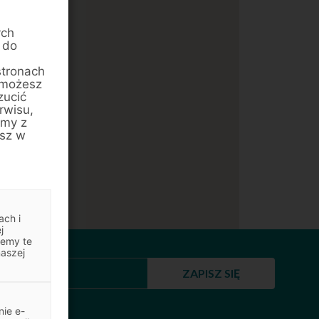
ych
 do
stronach
 możesz
zucić
rwisu,
amy z
esz w
ach i
j
jemy te
naszej
ZAPISZ SIĘ
ie e-