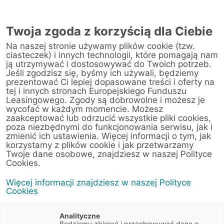
Twoja zgoda z korzyścią dla Ciebie
Na naszej stronie używamy plików cookie (tzw.
Warsztat
ciasteczek) i innych technologii, które pomagają nam
ją utrzymywać i dostosowywać do Twoich potrzeb.
Jeśli zgodzisz się, byśmy ich używali, będziemy
Strona główna
/
Obsługa klienta
/
Centrum Likwidacji Szkód
/
prezentować Ci lepiej dopasowane treści i oferty na
EWT Truck&Trailer Polska Sp. z o.o. (Poznań)
tej i innych stronach Europejskiego Funduszu
Leasingowego. Zgody są dobrowolne i możesz je
wycofać w każdym momencie. Możesz
zaakceptować lub odrzucić wszystkie pliki cookies,
poza niezbędnymi do funkcjonowania serwisu, jak i
< Powrót do listy placówek
zmienić ich ustawienia. Więcej informacji o tym, jak
korzystamy z plików cookie i jak przetwarzamy
EWT Truck&Trailer
Wyznacz trasę
Twoje dane osobowe, znajdziesz w naszej Polityce
Polska Sp. z o.o.
Cookies.
(Poznań)
Więcej informacji znajdziesz w naszej Polityce
Cookies
Ks. Piotra Wawrzyniaka 3
62-052 Komorniki (Poznań)
Analityczne
Wielkopolskie
Będziemy zbierać i przechowywać dane o