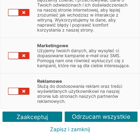
Twoich odwiedzinach i ich doświadczeniach
na naszej stronie internetowej, aby lepiej
NIP
5272107884
zrozumieć jak wchodzisz w interakcje z
witryną. Wykorzystujemy te dane, aby
naprawić błędy i poprawić komfort
Obsługiwane pojazdy:
korzystania z naszej strony.
Ciężarowe
Marketingowe
Użyjemy twoich danych, aby wysyłać ci
Obsługiwane marki:
dopasowane kampanie e-mail oraz SMS.
Wszystkie
Pomogą nam one również wykluczyć cię z
kampanii, które nie są dla ciebie interesujące.
Autoryzacja serwisu:
Schmitz, Berger
Reklamowe
Służą do dostosowania reklam oraz treści
wyświetlanych użytkownikowi na naszej
stronie lub stronach naszych partnerów
reklamowych.
Odrzucam wszystkie
Zaakceptuj
Zapisz i zamknij