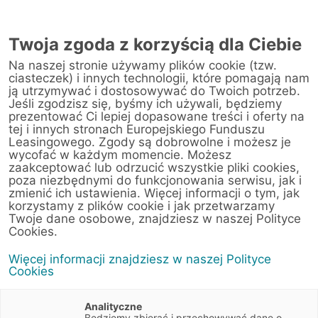
Twoja zgoda z korzyścią dla Ciebie
Na naszej stronie używamy plików cookie (tzw.
Warsztat
ciasteczek) i innych technologii, które pomagają nam
ją utrzymywać i dostosowywać do Twoich potrzeb.
Jeśli zgodzisz się, byśmy ich używali, będziemy
Strona główna
/
Obsługa klienta
/
Centrum Likwidacji Szkód
/
prezentować Ci lepiej dopasowane treści i oferty na
Dynamica Sp. z o.o. (Rzeszów)
tej i innych stronach Europejskiego Funduszu
Leasingowego. Zgody są dobrowolne i możesz je
wycofać w każdym momencie. Możesz
zaakceptować lub odrzucić wszystkie pliki cookies,
poza niezbędnymi do funkcjonowania serwisu, jak i
< Powrót do listy placówek
zmienić ich ustawienia. Więcej informacji o tym, jak
korzystamy z plików cookie i jak przetwarzamy
Dynamica Sp. z o.o.
Wyznacz trasę
Twoje dane osobowe, znajdziesz w naszej Polityce
(Rzeszów)
Cookies.
Więcej informacji znajdziesz w naszej Polityce
Geodetów 1
Cookies
35-328 Rzeszów
Podkarpackie
Analityczne
Będziemy zbierać i przechowywać dane o