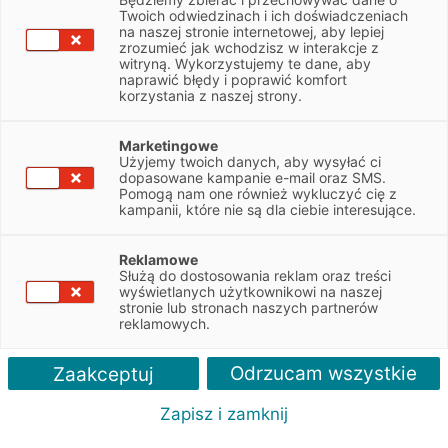
NIP
6811961914
Twoich odwiedzinach i ich doświadczeniach
na naszej stronie internetowej, aby lepiej
zrozumieć jak wchodzisz w interakcje z
witryną. Wykorzystujemy te dane, aby
Obsługiwane pojazdy:
naprawić błędy i poprawić komfort
Osobowe
korzystania z naszej strony.
Obsługiwane marki:
Marketingowe
Wszystkie
Użyjemy twoich danych, aby wysyłać ci
dopasowane kampanie e-mail oraz SMS.
Pomogą nam one również wykluczyć cię z
Autoryzacja serwisu:
kampanii, które nie są dla ciebie interesujące.
Seat
Reklamowe
Służą do dostosowania reklam oraz treści
wyświetlanych użytkownikowi na naszej
stronie lub stronach naszych partnerów
reklamowych.
Odrzucam wszystkie
Zaakceptuj
Zapisz i zamknij