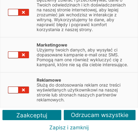
NIP
5542863065
Twoich odwiedzinach i ich doświadczeniach
na naszej stronie internetowej, aby lepiej
zrozumieć jak wchodzisz w interakcje z
witryną. Wykorzystujemy te dane, aby
Obsługiwane pojazdy:
naprawić błędy i poprawić komfort
Osobowe
korzystania z naszej strony.
Obsługiwane marki:
Marketingowe
BMW, Mini
Użyjemy twoich danych, aby wysyłać ci
dopasowane kampanie e-mail oraz SMS.
Pomogą nam one również wykluczyć cię z
Autoryzacja serwisu:
kampanii, które nie są dla ciebie interesujące.
BMW, Mini
Reklamowe
Służą do dostosowania reklam oraz treści
wyświetlanych użytkownikowi na naszej
stronie lub stronach naszych partnerów
reklamowych.
Odrzucam wszystkie
Zaakceptuj
Zapisz i zamknij