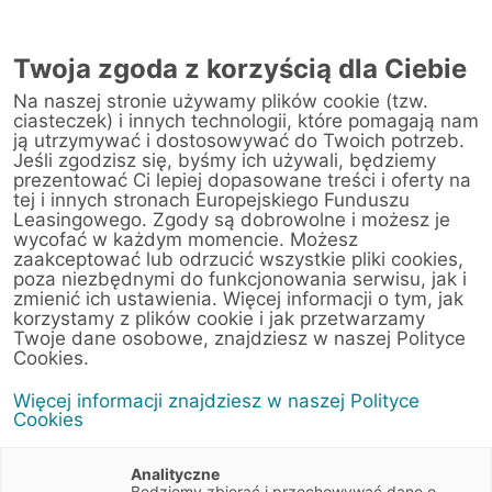
Twoja zgoda z korzyścią dla Ciebie
Na naszej stronie używamy plików cookie (tzw.
Warsztat
ciasteczek) i innych technologii, które pomagają nam
ją utrzymywać i dostosowywać do Twoich potrzeb.
Jeśli zgodzisz się, byśmy ich używali, będziemy
Strona główna
/
Obsługa klienta
/
Centrum Likwidacji Szkód
/
prezentować Ci lepiej dopasowane treści i oferty na
Dynamic Motors Sp. z o.o. (Toruńska)
tej i innych stronach Europejskiego Funduszu
Leasingowego. Zgody są dobrowolne i możesz je
wycofać w każdym momencie. Możesz
zaakceptować lub odrzucić wszystkie pliki cookies,
poza niezbędnymi do funkcjonowania serwisu, jak i
< Powrót do listy placówek
zmienić ich ustawienia. Więcej informacji o tym, jak
korzystamy z plików cookie i jak przetwarzamy
Dynamic Motors Sp.
Wyznacz trasę
Twoje dane osobowe, znajdziesz w naszej Polityce
z o.o. (Toruńska)
Cookies.
Więcej informacji znajdziesz w naszej Polityce
Toruńska 272A
Cookies
85-831 Bydgoszcz
Kujawsko-pomorskie
Analityczne
Będziemy zbierać i przechowywać dane o