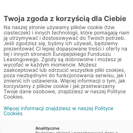
Twoja zgoda z korzyścią dla Ciebie
Na naszej stronie używamy plików cookie (tzw.
Warsztat
ciasteczek) i innych technologii, które pomagają nam
ją utrzymywać i dostosowywać do Twoich potrzeb.
Jeśli zgodzisz się, byśmy ich używali, będziemy
Strona główna
/
Obsługa klienta
/
Centrum Likwidacji Szkód
/
prezentować Ci lepiej dopasowane treści i oferty na
DF Grupa PGD Sp. z o.o. Sp. k. (Kraków Jasnogórska)
tej i innych stronach Europejskiego Funduszu
Leasingowego. Zgody są dobrowolne i możesz je
wycofać w każdym momencie. Możesz
zaakceptować lub odrzucić wszystkie pliki cookies,
poza niezbędnymi do funkcjonowania serwisu, jak i
< Powrót do listy placówek
zmienić ich ustawienia. Więcej informacji o tym, jak
korzystamy z plików cookie i jak przetwarzamy
DF Grupa PGD Sp. z
Wyznacz trasę
Twoje dane osobowe, znajdziesz w naszej Polityce
o.o. Sp. k. (Kraków
Cookies.
Jasnogórska)
Więcej informacji znajdziesz w naszej Polityce
Cookies
Jasnogórska 60
31-358 Kraków
Analityczne
Małopolskie
Będziemy zbierać i przechowywać dane o