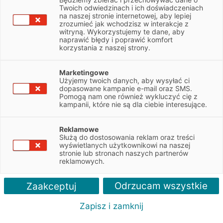
Twoich odwiedzinach i ich doświadczeniach
na naszej stronie internetowej, aby lepiej
NIP
6793123159
zrozumieć jak wchodzisz w interakcje z
witryną. Wykorzystujemy te dane, aby
naprawić błędy i poprawić komfort
Obsługiwane pojazdy:
korzystania z naszej strony.
Osobowe
Marketingowe
Użyjemy twoich danych, aby wysyłać ci
Obsługiwane marki:
dopasowane kampanie e-mail oraz SMS.
Ford
Pomogą nam one również wykluczyć cię z
kampanii, które nie są dla ciebie interesujące.
Autoryzacja serwisu:
Ford
Reklamowe
Służą do dostosowania reklam oraz treści
wyświetlanych użytkownikowi na naszej
stronie lub stronach naszych partnerów
reklamowych.
Odrzucam wszystkie
Zaakceptuj
Zapisz i zamknij