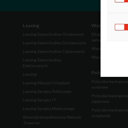
Leasing
Wynajem
Leasing Samochodów Osobowych
Długoterminowy wy
samochodów
Leasing Samochodów Dostawczych
Wynajem samochodó
Leasing Samochodów Ciężarowych
Wynajem pojazdów 
Leasing Samochodów
Elektrycznych
Pożyczka dla fir
Leasing
Pożyczka leasingow
Leasing Maszyn i Urządzeń
osobowe
Leasing Sprzętu Rolniczego
Pożyczka leasingow
Leasing Sprzętu IT
ciężarowe
Leasing Sprzętu Medycznego
Pożyczka leasingowa
urządzenia
Wewnątrzwspólnotowe Nabycie
Towarów