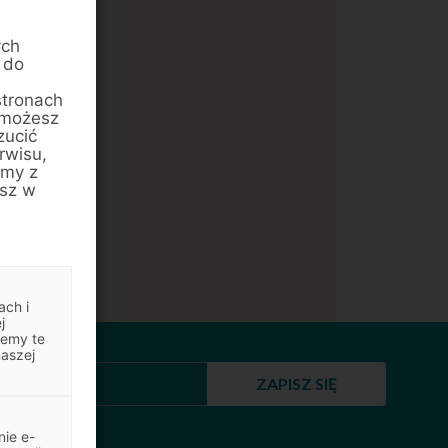
ych
 do
stronach
 możesz
zucić
rwisu,
amy z
esz w
ach i
j
jemy te
naszej
ZAPISZ SIĘ
ie e-