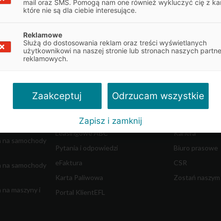
mail oraz SMS. Pomogą nam one również wykluczyć cię z ka
które nie są dla ciebie interesujące.
Reklamowe
Służą do dostosowania reklam oraz treści wyświetlanych
Obsługa klienta
O firmie
użytkownikowi na naszej stronie lub stronach naszych partn
reklamowych.
najem
Obsługa umowy
Informacje o E
Dokumenty do umowy
Władze spółki
w ciężkich
Reklamacje
Współpraca z 
Odrzucam wszystkie
Zaakceptuj
dostawczych
Centrum Likwidacji Szkód
Blog - Biznes i 
Leasing Swobodny
Aktualności
Zapisz i zamknij
m
Leasingowe ABC
Kariera
a na samochody
Pytania i odpowiedzi
Biuro prasowe
eFaktura
CSR
a na samochody
Karta Paliwowa
Zostań naszym
 na maszyny i
Portal KlientEFL