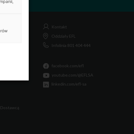
mpanii,
Kontakt
erów
FL
Oddziały EFL
Infolinia 801 404 444
MiF
Ty
facebook.com/efl
youtube.com/@EFLSA
linkedin.com/efl-sa
 Dostawcą