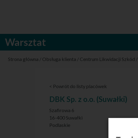
Warsztat
Strona główna
/
Obsługa klienta
/
Centrum Likwidacji Szkód
< Powrót do listy placówek
DBK Sp. z o.o. (Suwałki)
Szafirowa 6
16-400 Suwałki
Podlaskie