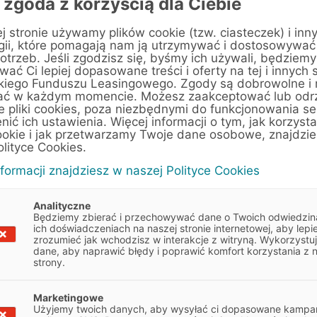
 zgoda z korzyścią dla Ciebie
j stronie używamy plików cookie (tzw. ciasteczek) i inn
, Ciężarowe
gii, które pomagają nam ją utrzymywać i dostosowywać
otrzeb. Jeśli zgodzisz się, byśmy ich używali, będziemy
ać Ci lepiej dopasowane treści i oferty na tej i innych 
kiego Funduszu Leasingowego. Zgody są dobrowolne i
ać w każdym momencie. Możesz zaakceptować lub odr
, MAN, Kogel
e pliki cookies, poza niezbędnymi do funkcjonowania se
enić ich ustawienia. Więcej informacji o tym, jak korzyst
ookie i jak przetwarzamy Twoje dane osobowe, znajdzi
olityce Cookies.
nformacji znajdziesz w naszej Polityce Cookies
Analityczne
Będziemy zbierać i przechowywać dane o Twoich odwiedzin
ich doświadczeniach na naszej stronie internetowej, aby lepie
zrozumieć jak wchodzisz w interakcje z witryną. Wykorzystu
dane, aby naprawić błędy i poprawić komfort korzystania z 
strony.
 wskazówkami, które pomogą
Marketingowe
Obowiązek informacyjny
Użyjemy twoich danych, aby wysyłać ci dopasowane kampan