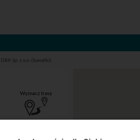
/
DBK Sp. z o.o. (Suwałki)
Wyznacz trasę