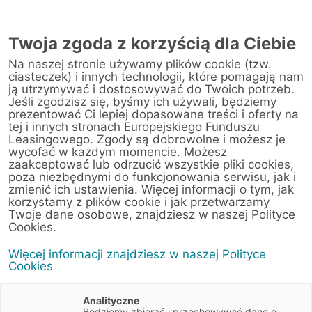
Twoja zgoda z korzyścią dla Ciebie
Na naszej stronie używamy plików cookie (tzw.
Warsztat
ciasteczek) i innych technologii, które pomagają nam
ją utrzymywać i dostosowywać do Twoich potrzeb.
Jeśli zgodzisz się, byśmy ich używali, będziemy
Strona główna
/
Obsługa klienta
/
Centrum Likwidacji Szkód
/
prezentować Ci lepiej dopasowane treści i oferty na
Daimler Truck Retail Polska Sp. z o.o. (Warszawa)
tej i innych stronach Europejskiego Funduszu
Leasingowego. Zgody są dobrowolne i możesz je
wycofać w każdym momencie. Możesz
zaakceptować lub odrzucić wszystkie pliki cookies,
poza niezbędnymi do funkcjonowania serwisu, jak i
< Powrót do listy placówek
zmienić ich ustawienia. Więcej informacji o tym, jak
korzystamy z plików cookie i jak przetwarzamy
Daimler Truck Retail
Wyznacz trasę
Twoje dane osobowe, znajdziesz w naszej Polityce
Polska Sp. z o.o.
Cookies.
(Warszawa)
Więcej informacji znajdziesz w naszej Polityce
Cookies
Gottlieba Daimlera 4
05-250 Emilianów (Radzymin /
Analityczne
Warszawa)
Będziemy zbierać i przechowywać dane o