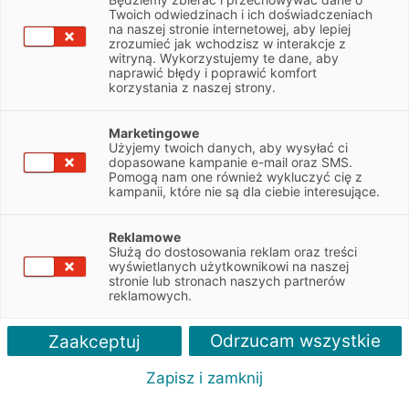
Mazowieckie
Twoich odwiedzinach i ich doświadczeniach
na naszej stronie internetowej, aby lepiej
zrozumieć jak wchodzisz w interakcje z
witryną. Wykorzystujemy te dane, aby
NIP
5223234571
naprawić błędy i poprawić komfort
korzystania z naszej strony.
Obsługiwane pojazdy:
Dostawcze, Ciężarowe
Marketingowe
Użyjemy twoich danych, aby wysyłać ci
dopasowane kampanie e-mail oraz SMS.
Obsługiwane marki:
Pomogą nam one również wykluczyć cię z
kampanii, które nie są dla ciebie interesujące.
Mercedes, FUSO, Setra
Autoryzacja serwisu:
Reklamowe
Służą do dostosowania reklam oraz treści
Mercedes, FUSO, Setra
wyświetlanych użytkownikowi na naszej
stronie lub stronach naszych partnerów
reklamowych.
Odrzucam wszystkie
Zaakceptuj
Zapisz i zamknij