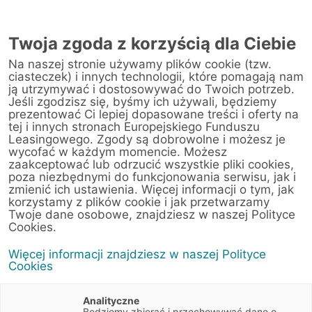
Twoja zgoda z korzyścią dla Ciebie
Na naszej stronie używamy plików cookie (tzw.
Warsztat
ciasteczek) i innych technologii, które pomagają nam
ją utrzymywać i dostosowywać do Twoich potrzeb.
Jeśli zgodzisz się, byśmy ich używali, będziemy
Strona główna
/
Obsługa klienta
/
Centrum Likwidacji Szkód
/
prezentować Ci lepiej dopasowane treści i oferty na
CTC Sp. z o.o. (Ruda Śląska)
tej i innych stronach Europejskiego Funduszu
Leasingowego. Zgody są dobrowolne i możesz je
wycofać w każdym momencie. Możesz
zaakceptować lub odrzucić wszystkie pliki cookies,
poza niezbędnymi do funkcjonowania serwisu, jak i
< Powrót do listy placówek
zmienić ich ustawienia. Więcej informacji o tym, jak
korzystamy z plików cookie i jak przetwarzamy
CTC Sp. z o.o. (Ruda
Wyznacz trasę
Twoje dane osobowe, znajdziesz w naszej Polityce
Śląska)
Cookies.
Więcej informacji znajdziesz w naszej Polityce
Radoszowska 1A
Cookies
41-707 Ruda Śląska
Śląskie
Analityczne
Będziemy zbierać i przechowywać dane o