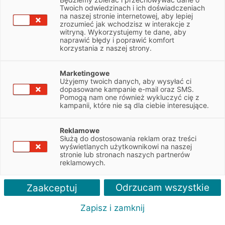
NIP
6782968781
Twoich odwiedzinach i ich doświadczeniach
na naszej stronie internetowej, aby lepiej
zrozumieć jak wchodzisz w interakcje z
witryną. Wykorzystujemy te dane, aby
Obsługiwane pojazdy:
naprawić błędy i poprawić komfort
Dostawcze, Ciężarowe
korzystania z naszej strony.
Obsługiwane marki:
Marketingowe
Wszystkie
Użyjemy twoich danych, aby wysyłać ci
dopasowane kampanie e-mail oraz SMS.
Pomogą nam one również wykluczyć cię z
Autoryzacja serwisu:
kampanii, które nie są dla ciebie interesujące.
DAF, Iveco, MAN, Kogel
Reklamowe
Służą do dostosowania reklam oraz treści
wyświetlanych użytkownikowi na naszej
stronie lub stronach naszych partnerów
reklamowych.
Odrzucam wszystkie
Zaakceptuj
Zapisz i zamknij