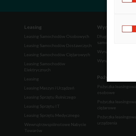
Leasing
Wynajem
Leasing Samochodów Osobowych
Długoterminowy wy
samochodów
Leasing Samochodów Dostawczych
Wynajem samochodó
Leasing Samochodów Ciężarowych
Wynajem pojazdów 
Leasing Samochodów
Elektrycznych
Pożyczka dla fir
Leasing
Pożyczka leasingow
Leasing Maszyn i Urządzeń
osobowe
Leasing Sprzętu Rolniczego
Pożyczka leasingow
Leasing Sprzętu IT
ciężarowe
Leasing Sprzętu Medycznego
Pożyczka leasingowa
urządzenia
Wewnątrzwspólnotowe Nabycie
Towarów