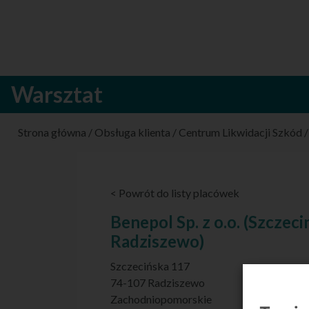
Warsztat
Strona główna
/
Obsługa klienta
/
Centrum Likwidacji Szkód
< Powrót do listy placówek
Benepol Sp. z o.o. (Szczeci
Radziszewo)
Szczecińska 117
74-107 Radziszewo
Zachodniopomorskie