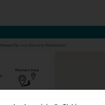
/
Benepol Sp. z o.o. (Szczecin-Radziszewo)
Wyznacz trasę
n-