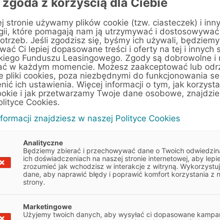
 zgoda z korzyścią dla Ciebie
j stronie używamy plików cookie (tzw. ciasteczek) i inn
gii, które pomagają nam ją utrzymywać i dostosowywać
otrzeb. Jeśli zgodzisz się, byśmy ich używali, będziemy
Dostawcze
ać Ci lepiej dopasowane treści i oferty na tej i innych 
kiego Funduszu Leasingowego. Zgody są dobrowolne i
ać w każdym momencie. Możesz zaakceptować lub odr
e pliki cookies, poza niezbędnymi do funkcjonowania se
enić ich ustawienia. Więcej informacji o tym, jak korzyst
n
ookie i jak przetwarzamy Twoje dane osobowe, znajdzi
olityce Cookies.
nformacji znajdziesz w naszej Polityce Cookies
Analityczne
Będziemy zbierać i przechowywać dane o Twoich odwiedzin
ich doświadczeniach na naszej stronie internetowej, aby lepie
zrozumieć jak wchodzisz w interakcje z witryną. Wykorzystu
dane, aby naprawić błędy i poprawić komfort korzystania z 
strony.
 wskazówkami, które pomogą
Marketingowe
Obowiązek informacyjny
Użyjemy twoich danych, aby wysyłać ci dopasowane kampan