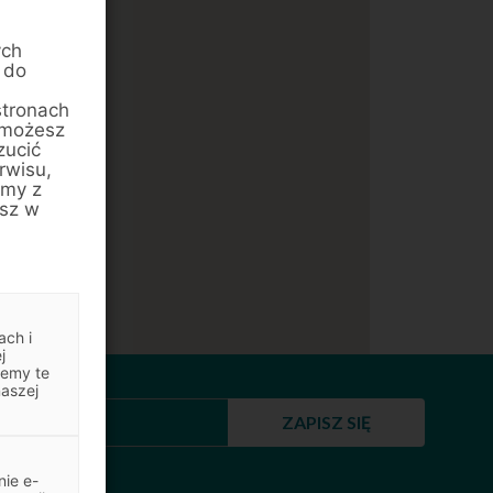
ych
 do
stronach
 możesz
zucić
rwisu,
amy z
esz w
ach i
j
jemy te
naszej
ZAPISZ SIĘ
ie e-