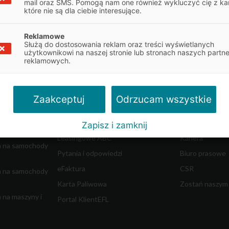
mail oraz SMS. Pomogą nam one również wykluczyć cię z ka
które nie są dla ciebie interesujące.
Reklamowe
Służą do dostosowania reklam oraz treści wyświetlanych
Obsługa klienta
O firmie
użytkownikowi na naszej stronie lub stronach naszych partn
reklamowych.
najem
Obsługa umowy
Informacje o E
Dokumenty do umowy
Władze spółki
w ciężkich
Reklamacje
Współpraca z 
Odrzucam wszystkie
Zaakceptuj
dostawczych
Centrum Likwidacji Szkód
Blog - Biznes i 
Leasing Swobodny
Aktualności
Zapisz i zamknij
m
Leasingowe ABC
Kariera
a na samochody
Pytania i odpowiedzi
Biuro prasowe
eFaktura
CSR
a na samochody
Karta Paliwowa
Zostań naszym
 na maszyny i
Portal KlientEFL