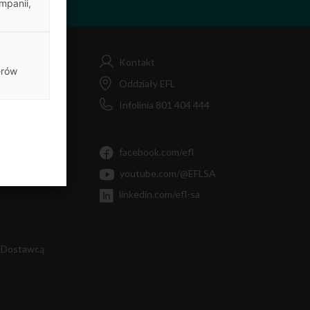
mpanii,
Kontakt
erów
FL
Oddziały EFL
Infolinia 801 404 444
MiF
Ty
facebook.com/efl
youtube.com/@EFLSA
linkedin.com/efl-sa
 Dostawcą