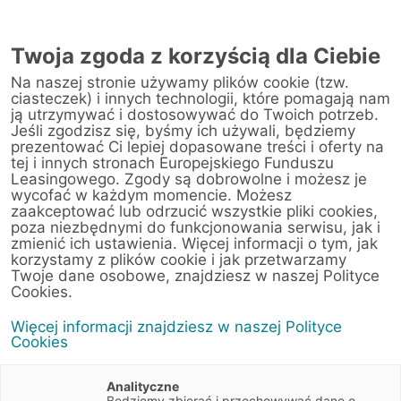
Twoja zgoda z korzyścią dla Ciebie
Na naszej stronie używamy plików cookie (tzw.
Warsztat
ciasteczek) i innych technologii, które pomagają nam
ją utrzymywać i dostosowywać do Twoich potrzeb.
Jeśli zgodzisz się, byśmy ich używali, będziemy
Strona główna
/
Obsługa klienta
/
Centrum Likwidacji Szkód
/
prezentować Ci lepiej dopasowane treści i oferty na
Autoreduta Sp. z o.o. Sp. k.
tej i innych stronach Europejskiego Funduszu
Leasingowego. Zgody są dobrowolne i możesz je
wycofać w każdym momencie. Możesz
zaakceptować lub odrzucić wszystkie pliki cookies,
poza niezbędnymi do funkcjonowania serwisu, jak i
< Powrót do listy placówek
zmienić ich ustawienia. Więcej informacji o tym, jak
korzystamy z plików cookie i jak przetwarzamy
Autoreduta Sp. z o.o.
Wyznacz trasę
Twoje dane osobowe, znajdziesz w naszej Polityce
Sp. k.
Cookies.
Więcej informacji znajdziesz w naszej Polityce
ul. Karuzela 1
Cookies
02-962 Warszawa
Mazowieckie
Analityczne
Będziemy zbierać i przechowywać dane o