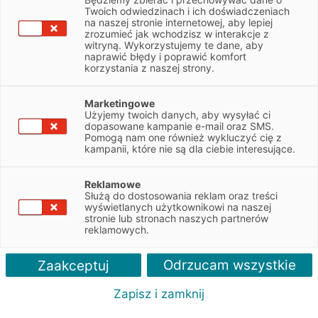
NIP
1181947091
Twoich odwiedzinach i ich doświadczeniach
na naszej stronie internetowej, aby lepiej
zrozumieć jak wchodzisz w interakcje z
witryną. Wykorzystujemy te dane, aby
Obsługiwane pojazdy:
naprawić błędy i poprawić komfort
Osobowe, Dostawcze
korzystania z naszej strony.
Obsługiwane marki:
Marketingowe
Mercedes, BMW, Mini, Porsche, Audi, Bentley, Jaguar,
Użyjemy twoich danych, aby wysyłać ci
dopasowane kampanie e-mail oraz SMS.
Land Rover
Pomogą nam one również wykluczyć cię z
kampanii, które nie są dla ciebie interesujące.
Autoryzacja serwisu:
Mercedes
Reklamowe
Służą do dostosowania reklam oraz treści
wyświetlanych użytkownikowi na naszej
stronie lub stronach naszych partnerów
reklamowych.
Odrzucam wszystkie
Zaakceptuj
Zapisz i zamknij