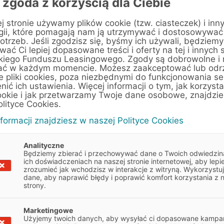
 zgoda z korzyścią dla Ciebie
j stronie używamy plików cookie (tzw. ciasteczek) i inn
gii, które pomagają nam ją utrzymywać i dostosowywać
otrzeb. Jeśli zgodzisz się, byśmy ich używali, będziemy
Dostawcze
ać Ci lepiej dopasowane treści i oferty na tej i innych 
kiego Funduszu Leasingowego. Zgody są dobrowolne i
ać w każdym momencie. Możesz zaakceptować lub odr
e pliki cookies, poza niezbędnymi do funkcjonowania se
enić ich ustawienia. Więcej informacji o tym, jak korzyst
 Romeo, Jeep, MAXUS
ookie i jak przetwarzamy Twoje dane osobowe, znajdzi
olityce Cookies.
nformacji znajdziesz w naszej Polityce Cookies
Analityczne
Będziemy zbierać i przechowywać dane o Twoich odwiedzin
ich doświadczeniach na naszej stronie internetowej, aby lepie
zrozumieć jak wchodzisz w interakcje z witryną. Wykorzystu
dane, aby naprawić błędy i poprawić komfort korzystania z 
strony.
 wskazówkami, które pomogą
Marketingowe
Obowiązek informacyjny
Użyjemy twoich danych, aby wysyłać ci dopasowane kampan