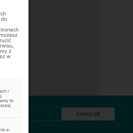
ych
 do
stronach
 możesz
zucić
rwisu,
amy z
esz w
ach i
j
jemy te
naszej
ZAPISZ SIĘ
ie e-