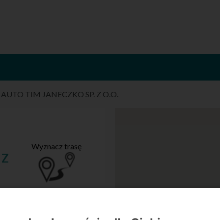
/
AUTO TIM JANECZKO SP. Z O.O.
Wyznacz trasę
 Z