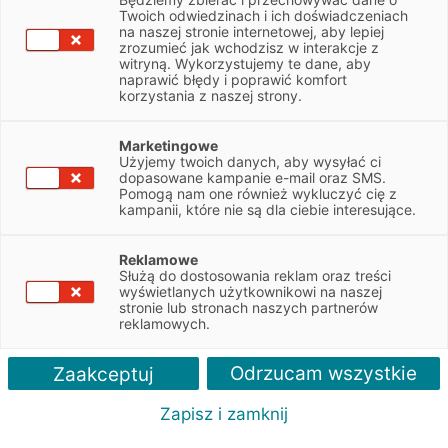
Twoich odwiedzinach i ich doświadczeniach
Oddział EFL w Zielonej Górze
na naszej stronie internetowej, aby lepiej
zrozumieć jak wchodzisz w interakcje z
Zielona Góra – leasing, wynajem pojazdów, pożyczka dla firm –
witryną. Wykorzystujemy te dane, aby
Oddział EFL
naprawić błędy i poprawić komfort
korzystania z naszej strony.
WYŚLIJ ZAPYTANIE
Marketingowe
Użyjemy twoich danych, aby wysyłać ci
dopasowane kampanie e-mail oraz SMS.
Pomogą nam one również wykluczyć cię z
< POWRÓT DO LISTY PLACÓWEK
kampanii, które nie są dla ciebie interesujące.
Reklamowe
Służą do dostosowania reklam oraz treści
wyświetlanych użytkownikowi na naszej
stronie lub stronach naszych partnerów
reklamowych.
Odrzucam wszystkie
Zaakceptuj
Zapisz i zamknij