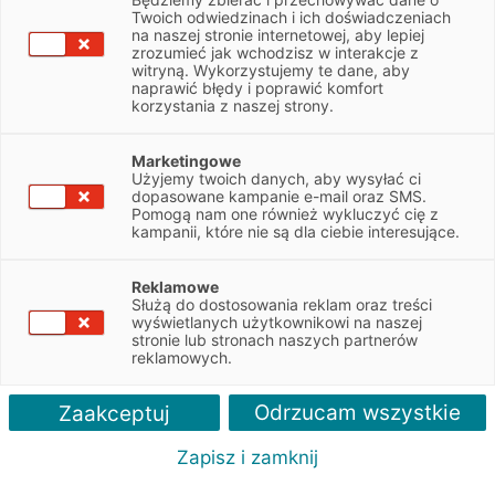
Twoich odwiedzinach i ich doświadczeniach
Autoryzowany Przedstawiciel
na naszej stronie internetowej, aby lepiej
zrozumieć jak wchodzisz w interakcje z
EFL w Mazańcowicach k. Bielska-
witryną. Wykorzystujemy te dane, aby
Białej
naprawić błędy i poprawić komfort
korzystania z naszej strony.
WYŚLIJ ZAPYTANIE
Marketingowe
Użyjemy twoich danych, aby wysyłać ci
dopasowane kampanie e-mail oraz SMS.
Pomogą nam one również wykluczyć cię z
kampanii, które nie są dla ciebie interesujące.
< POWRÓT DO LISTY PLACÓWEK
Reklamowe
Służą do dostosowania reklam oraz treści
wyświetlanych użytkownikowi na naszej
stronie lub stronach naszych partnerów
reklamowych.
Odrzucam wszystkie
Zaakceptuj
Zapisz i zamknij