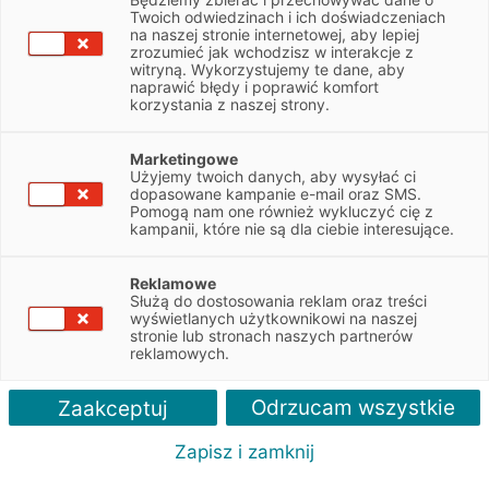
Twoich odwiedzinach i ich doświadczeniach
Autoryzowany Przedstawiciel
na naszej stronie internetowej, aby lepiej
zrozumieć jak wchodzisz w interakcje z
EFL w Lubinie
witryną. Wykorzystujemy te dane, aby
naprawić błędy i poprawić komfort
korzystania z naszej strony.
WYŚLIJ ZAPYTANIE
Marketingowe
Użyjemy twoich danych, aby wysyłać ci
dopasowane kampanie e-mail oraz SMS.
< POWRÓT DO LISTY PLACÓWEK
Pomogą nam one również wykluczyć cię z
kampanii, które nie są dla ciebie interesujące.
Reklamowe
Służą do dostosowania reklam oraz treści
wyświetlanych użytkownikowi na naszej
stronie lub stronach naszych partnerów
reklamowych.
Odrzucam wszystkie
Zaakceptuj
Zapisz i zamknij