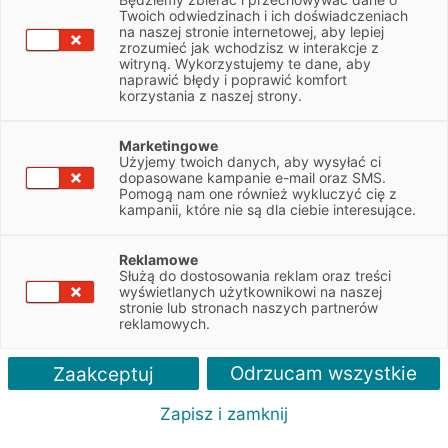
lutego
Twoich odwiedzinach i ich doświadczeniach
2017
na naszej stronie internetowej, aby lepiej
zrozumieć jak wchodzisz w interakcje z
witryną. Wykorzystujemy te dane, aby
naprawić błędy i poprawić komfort
Leasing samolotów rozwija
korzystania z naszej strony.
skrzydła
Marketingowe
Polski rynek lotniczy będzie się rozwijał w
Użyjemy twoich danych, aby wysyłać ci
tempie 2-4 proc. rocznie – donosi Urząd
dopasowane kampanie e-mail oraz SMS.
Lotnictwa Cywilnego. W związku z tym,
Pomogą nam one również wykluczyć cię z
kampanii, które nie są dla ciebie interesujące.
zdaniem przedstawicieli EFL wzrośnie …
Reklamowe
Służą do dostosowania reklam oraz treści
wyświetlanych użytkownikowi na naszej
Zobacz więcej
stronie lub stronach naszych partnerów
reklamowych.
Odrzucam wszystkie
Zaakceptuj
Zapisz i zamknij