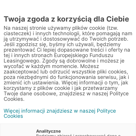
Twoja zgoda z korzyścią dla Ciebie
Na naszej stronie używamy plików cookie (tzw.
ciasteczek) i innych technologii, które pomagają nam
ją utrzymywać i dostosowywać do Twoich potrzeb.
Jeśli zgodzisz się, byśmy ich używali, będziemy
prezentować Ci lepiej dopasowane treści i oferty na
tej i innych stronach Europejskiego Funduszu
Leasingowego. Zgody są dobrowolne i możesz je
wycofać w każdym momencie. Możesz
zaakceptować lub odrzucić wszystkie pliki cookies,
poza niezbędnymi do funkcjonowania serwisu, jak i
20 stycznia 2020
zmienić ich ustawienia. Więcej informacji o tym, jak
Gargulce i replika dłoni bohatera
korzystamy z plików cookie i jak przetwarzamy
serialu – czy da się zrobić na tym
Twoje dane osobowe, znajdziesz w naszej Polityce
Cookies.
biznes?
Więcej informacji znajdziesz w naszej Polityce
Cookies
Artykuły
4 min
Biznes
Analityczne
Będziemy zbierać i przechowywać dane o