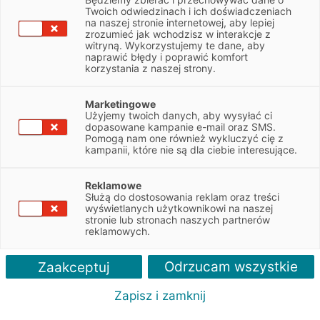
Twoich odwiedzinach i ich doświadczeniach
Spis treści
na naszej stronie internetowej, aby lepiej
zrozumieć jak wchodzisz w interakcje z
Biznes przyjaciół ze szkolnej ławki
witryną. Wykorzystujemy te dane, aby
naprawić błędy i poprawić komfort
Sukces na miarę Hollywood
korzystania z naszej strony.
Nietypowe zlecenia
Marketingowe
Rzemieślnicy z Rextorn Metalwork na co dzień
Użyjemy twoich danych, aby wysyłać ci
zajmują się wykonaniem ornament
ó
w
dopasowane kampanie e-mail oraz SMS.
Pomogą nam one również wykluczyć cię z
architektonicznych z metali szlachetnych. Ale ich
kampanii, które nie są dla ciebie interesujące.
pracami zainteresowała się stacja HBO, kt
ó
ra
zleciła firmie wykonanie niecodziennego projektu –
Reklamowe
dłoni jednego z głównych bohater
ó
w „Gry o tron”.
Służą do dostosowania reklam oraz treści
wyświetlanych użytkownikowi na naszej
Rextorn Metalwork to pracownia rzemieślnicza, którą założyło
stronie lub stronach naszych partnerów
reklamowych.
dwóch przyjaciół – Tomasz Grabarczyk i Piotr Mojka.
Specjalizuje się w ręcznym wykonaniu ozdobnych detali
Odrzucam wszystkie
architektonicznych z miedzi, mosiądzu oraz cynku. Jej domeną
Zaakceptuj
jest jedna z trudniejszych dziedzin metaloplastyki –
Zapisz i zamknij
repuserstwo. To technika polegająca na ręcznym kuciu
wyrobów z blachy, poprzez wybijanie na zimno wgłębień,