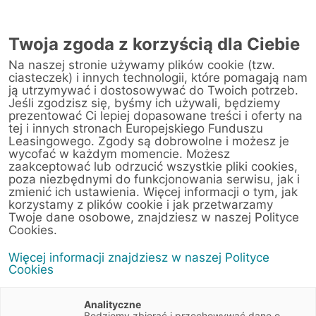
Twoja zgoda z korzyścią dla Ciebie
Na naszej stronie używamy plików cookie (tzw.
ciasteczek) i innych technologii, które pomagają nam
ją utrzymywać i dostosowywać do Twoich potrzeb.
Jeśli zgodzisz się, byśmy ich używali, będziemy
prezentować Ci lepiej dopasowane treści i oferty na
tej i innych stronach Europejskiego Funduszu
Leasingowego. Zgody są dobrowolne i możesz je
wycofać w każdym momencie. Możesz
zaakceptować lub odrzucić wszystkie pliki cookies,
poza niezbędnymi do funkcjonowania serwisu, jak i
zmienić ich ustawienia. Więcej informacji o tym, jak
2 stycznia 2020
korzystamy z plików cookie i jak przetwarzamy
Dlaczego samochody elektryczne
Twoje dane osobowe, znajdziesz w naszej Polityce
Cookies.
są droższe od spalinowych?
Więcej informacji znajdziesz w naszej Polityce
Cookies
Artykuły
3 min
Motoryzacja
Elektromobilność
Analityczne
Będziemy zbierać i przechowywać dane o