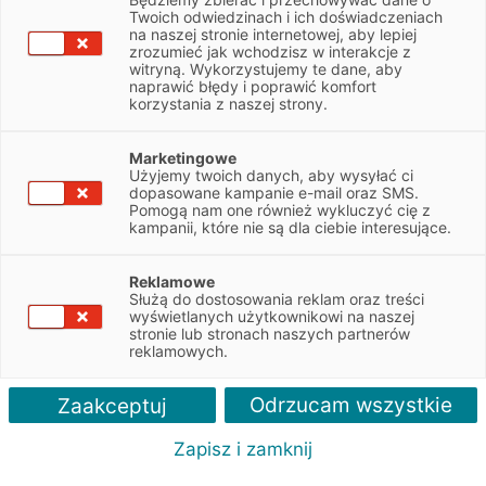
Twoich odwiedzinach i ich doświadczeniach
Spis treści
na naszej stronie internetowej, aby lepiej
zrozumieć jak wchodzisz w interakcje z
Od czego zależy cena samochodu elektrycznego?
witryną. Wykorzystujemy te dane, aby
naprawić błędy i poprawić komfort
Tesla zapowiada tańsze samochody elektryczne
korzystania z naszej strony.
Dla większości nabywców czynnikiem decydującym
Marketingowe
o zakupie auta jest jego cena. Dlaczego pojazdy
Użyjemy twoich danych, aby wysyłać ci
elektryczne wciąż są takie drogie?
dopasowane kampanie e-mail oraz SMS.
Pomogą nam one również wykluczyć cię z
kampanii, które nie są dla ciebie interesujące.
Gdy spojrzymy w katalogi największych producentów
samochodów zauważymy, że modele elektryczne są znacznie
droższe od spalinowych odpowiedników. Przykładowo,
Reklamowe
Służą do dostosowania reklam oraz treści
najmniejszy model w gamie Volkswagena, miejski
wyświetlanych użytkownikowi na naszej
Up! w najbogatszej wersji GTI z silnikiem 1.0 115
stronie lub stronach naszych partnerów
reklamowych.
KM wyceniony został na 64 590 zł. Za jego elektryczny
odpowiednik, model e-Up z silnikiem o mocy 82 KM przyjdzie
nam zapłacić aż 101 790 zł. To kwota, za którą można kupić
Odrzucam wszystkie
Zaakceptuj
rodzinnego Volkswagena Passata w podstawowej wersji albo
dobrze wyposażoną Skodę Octavię. Podobnie rzecz wygląda
Zapisz i zamknij
w przypadku innych producentów.